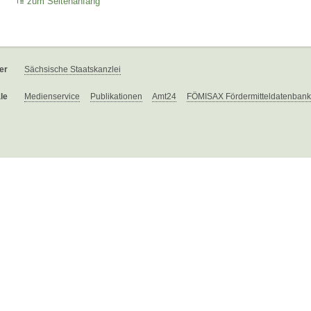
zum Seitenanfang
er
Sächsische Staatskanzlei
le
Medienservice
Publikationen
Amt24
FÖMISAX Fördermitteldatenbank