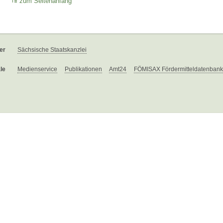
zum Seitenanfang
er
Sächsische Staatskanzlei
le
Medienservice
Publikationen
Amt24
FÖMISAX Fördermitteldatenbank