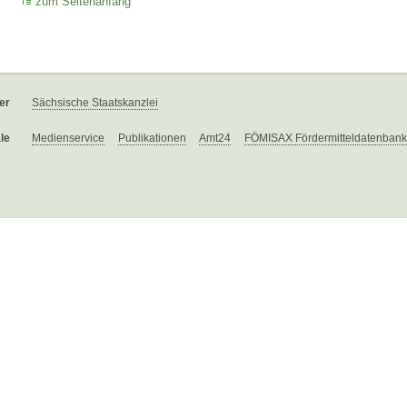
zum Seitenanfang
er
Sächsische Staatskanzlei
le
Medienservice
Publikationen
Amt24
FÖMISAX Fördermitteldatenbank