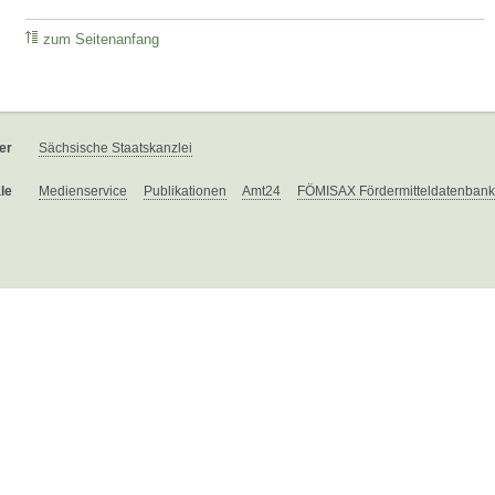
zum Seitenanfang
er
Sächsische Staatskanzlei
le
Medienservice
Publikationen
Amt24
FÖMISAX Fördermitteldatenbank