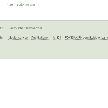
zum Seitenanfang
er
Sächsische Staatskanzlei
le
Medienservice
Publikationen
Amt24
FÖMISAX Fördermitteldatenbank