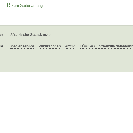
zum Seitenanfang
er
Sächsische Staatskanzlei
le
Medienservice
Publikationen
Amt24
FÖMISAX Fördermitteldatenbank