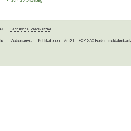
zum Seitenanfang
er
Sächsische Staatskanzlei
le
Medienservice
Publikationen
Amt24
FÖMISAX Fördermitteldatenbank