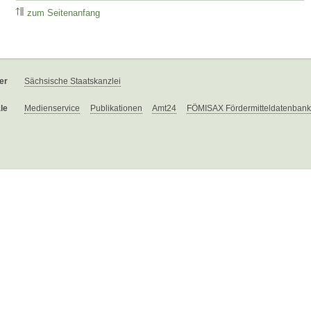
zum Seitenanfang
er
Sächsische Staatskanzlei
le
Medienservice
Publikationen
Amt24
FÖMISAX Fördermitteldatenbank