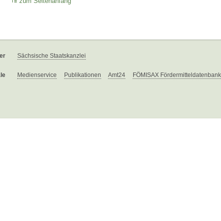
zum Seitenanfang
er
Sächsische Staatskanzlei
le
Medienservice
Publikationen
Amt24
FÖMISAX Fördermitteldatenbank