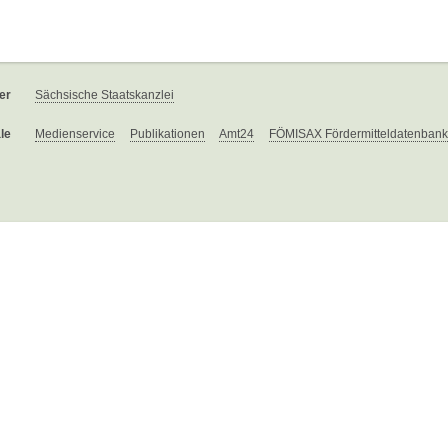
er
Sächsische Staatskanzlei
le
Medienservice
Publikationen
Amt24
FÖMISAX Fördermitteldatenbank