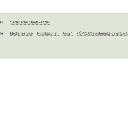
er
Sächsische Staatskanzlei
le
Medienservice
Publikationen
Amt24
FÖMISAX Fördermitteldatenbank