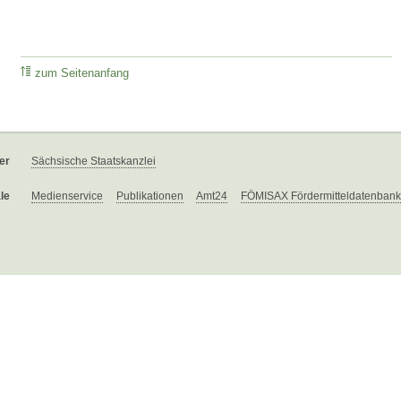
zum Seitenanfang
er
Sächsische Staatskanzlei
le
Medienservice
Publikationen
Amt24
FÖMISAX Fördermitteldatenbank