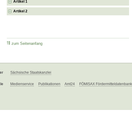
Artikel 1
Artikel 2
zum Seitenanfang
er
Sächsische Staatskanzlei
le
Medienservice
Publikationen
Amt24
FÖMISAX Fördermitteldatenbank