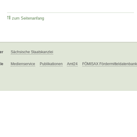
zum Seitenanfang
er
Sächsische Staatskanzlei
le
Medienservice
Publikationen
Amt24
FÖMISAX Fördermitteldatenbank