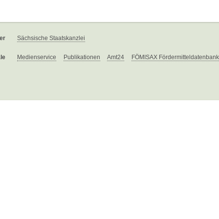
er
Sächsische Staatskanzlei
le
Medienservice
Publikationen
Amt24
FÖMISAX Fördermitteldatenbank