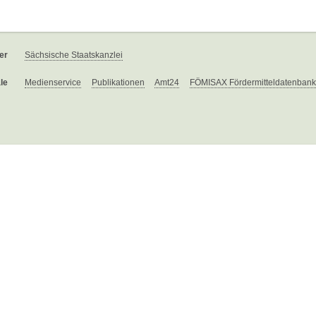
er
Sächsische Staatskanzlei
le
Medienservice
Publikationen
Amt24
FÖMISAX Fördermitteldatenbank