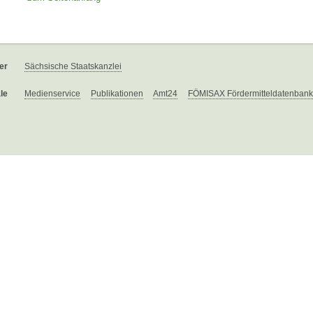
er
Sächsische Staatskanzlei
le
Medienservice
Publikationen
Amt24
FÖMISAX Fördermitteldatenbank