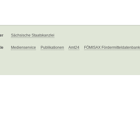
er
Sächsische Staatskanzlei
le
Medienservice
Publikationen
Amt24
FÖMISAX Fördermitteldatenbank