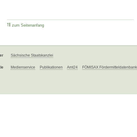
zum Seitenanfang
er
Sächsische Staatskanzlei
le
Medienservice
Publikationen
Amt24
FÖMISAX Fördermitteldatenbank