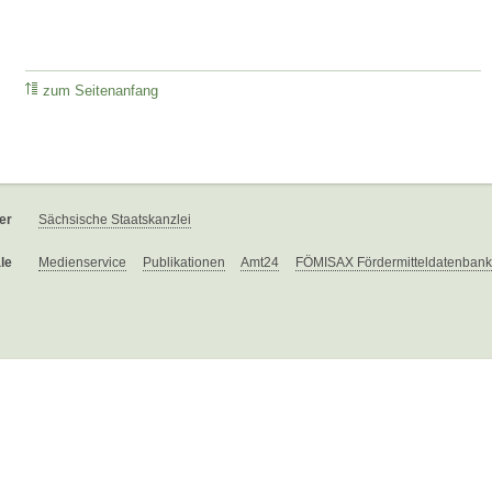
zum Seitenanfang
er
Sächsische Staatskanzlei
le
Medienservice
Publikationen
Amt24
FÖMISAX Fördermitteldatenbank