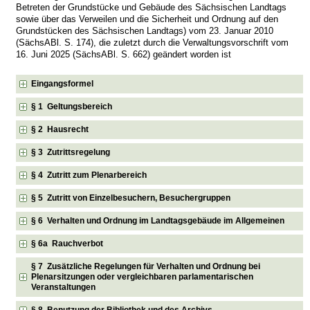
Betreten der Grundstücke und Gebäude des Sächsischen Landtags
sowie über das Verweilen und die Sicherheit und Ordnung auf den
Grundstücken des Sächsischen Landtags) vom 23. Januar 2010
(SächsABl. S. 174), die zuletzt durch die Verwaltungsvorschrift vom
16. Juni 2025 (SächsABl. S. 662) geändert worden ist
Eingangsformel
§ 1 Geltungsbereich
§ 2 Hausrecht
§ 3 Zutrittsregelung
§ 4 Zutritt zum Plenarbereich
§ 5 Zutritt von Einzelbesuchern, Besuchergruppen
§ 6 Verhalten und Ordnung im Landtagsgebäude im Allgemeinen
§ 6a Rauchverbot
§ 7 Zusätzliche Regelungen für Verhalten und Ordnung bei
Plenarsitzungen oder vergleichbaren parlamentarischen
Veranstaltungen
§ 8 Benutzung der Bibliothek und des Archivs