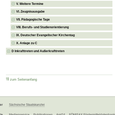
V. Weitere Termine
VI. Zeugnisausgabe
VII. Pädagogische Tage
VIII. Berufs- und Studienorientierung
IX. Deutscher Evangelischer Kirchentag
X. Anlage zu C
D Inkrafttreten und Außerkrafttreten
zum Seitenanfang
er
Sächsische Staatskanzlei
le
Medienservice
Publikationen
Amt24
FÖMISAX Fördermitteldatenbank