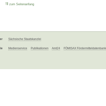
zum Seitenanfang
er
Sächsische Staatskanzlei
le
Medienservice
Publikationen
Amt24
FÖMISAX Fördermitteldatenbank