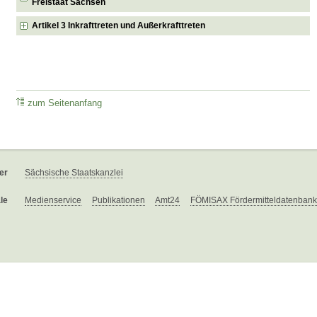
Freistaat Sachsen
Artikel 3 Inkrafttreten und Außerkrafttreten
zum Seitenanfang
er
Sächsische Staatskanzlei
le
Medienservice
Publikationen
Amt24
FÖMISAX Fördermitteldatenbank