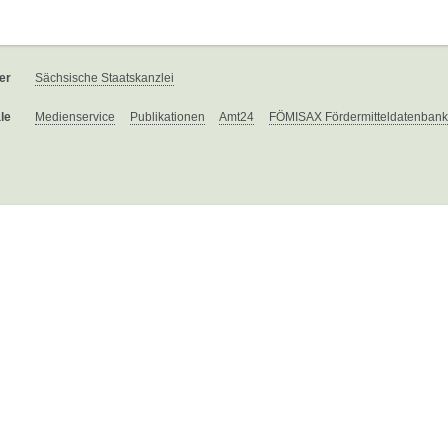
er
Sächsische Staatskanzlei
le
Medienservice
Publikationen
Amt24
FÖMISAX Fördermitteldatenbank