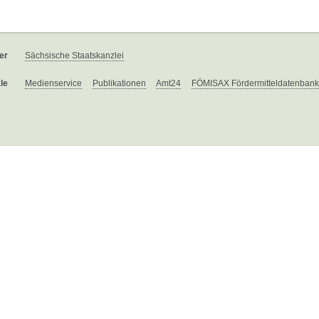
er
Sächsische Staatskanzlei
le
Medienservice
Publikationen
Amt24
FÖMISAX Fördermitteldatenbank