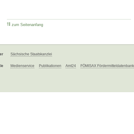
zum Seitenanfang
er
Sächsische Staatskanzlei
le
Medienservice
Publikationen
Amt24
FÖMISAX Fördermitteldatenbank