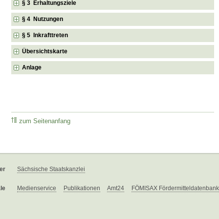
§ 3 Erhaltungsziele
§ 4 Nutzungen
§ 5 Inkrafttreten
Übersichtskarte
Anlage
zum Seitenanfang
er
Sächsische Staatskanzlei
le
Medienservice
Publikationen
Amt24
FÖMISAX Fördermitteldatenbank