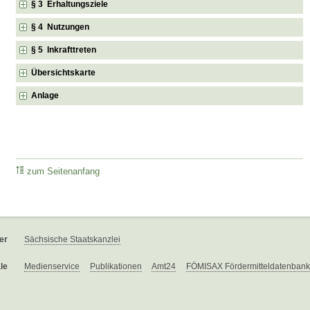
§ 3 Erhaltungsziele
§ 4 Nutzungen
§ 5 Inkrafttreten
Übersichtskarte
Anlage
zum Seitenanfang
er
Sächsische Staatskanzlei
le
Medienservice
Publikationen
Amt24
FÖMISAX Fördermitteldatenbank