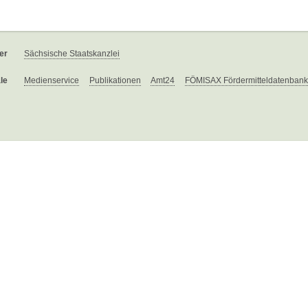
er
Sächsische Staatskanzlei
le
Medienservice
Publikationen
Amt24
FÖMISAX Fördermitteldatenbank