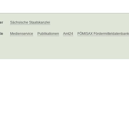
er
Sächsische Staatskanzlei
le
Medienservice
Publikationen
Amt24
FÖMISAX Fördermitteldatenbank