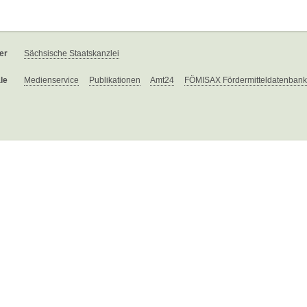
er
Sächsische Staatskanzlei
le
Medienservice
Publikationen
Amt24
FÖMISAX Fördermitteldatenbank