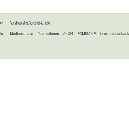
er
Sächsische Staatskanzlei
le
Medienservice
Publikationen
Amt24
FÖMISAX Fördermitteldatenbank