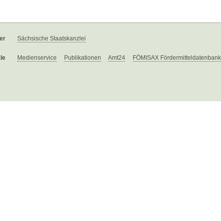
er
Sächsische Staatskanzlei
le
Medienservice
Publikationen
Amt24
FÖMISAX Fördermitteldatenbank