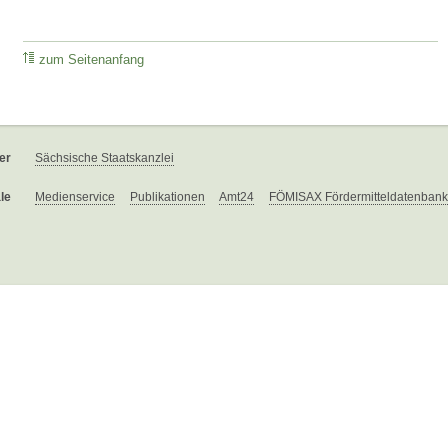
zum Seitenanfang
er
Sächsische Staatskanzlei
le
Medienservice
Publikationen
Amt24
FÖMISAX Fördermitteldatenbank