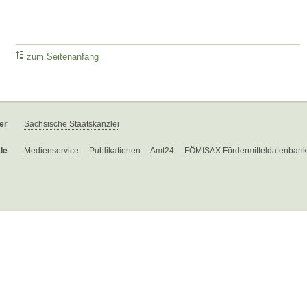
zum Seitenanfang
er
Sächsische Staatskanzlei
le
Medienservice
Publikationen
Amt24
FÖMISAX Fördermitteldatenbank