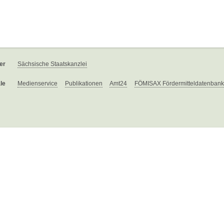
er
Sächsische Staatskanzlei
le
Medienservice
Publikationen
Amt24
FÖMISAX Fördermitteldatenbank