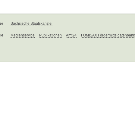
er
Sächsische Staatskanzlei
le
Medienservice
Publikationen
Amt24
FÖMISAX Fördermitteldatenbank