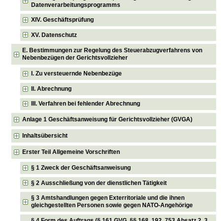
Datenverarbeitungsprogramms
XIV. Geschäftsprüfung
XV. Datenschutz
E. Bestimmungen zur Regelung des Steuerabzugverfahrens von
Nebenbezügen der Gerichtsvollzieher
I. Zu versteuernde Nebenbezüge
II. Abrechnung
III. Verfahren bei fehlender Abrechnung
Anlage 1 Geschäftsanweisung für Gerichtsvollzieher (GVGA)
Inhaltsübersicht
Erster Teil Allgemeine Vorschriften
§ 1 Zweck der Geschäftsanweisung
§ 2 Ausschließung von der dienstlichen Tätigkeit
§ 3 Amtshandlungen gegen Exterritoriale und die ihnen
gleichgestellten Personen sowie gegen NATO-Angehörige
§ 4 Form des Auftrags (§ 161 GVG, §§ 168, 192, 753 Absatz 2, 3