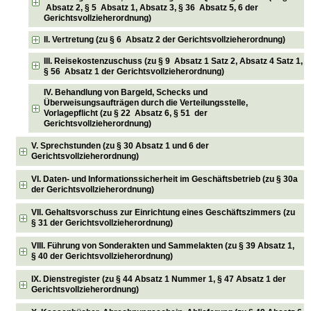
Absatz 2, § 5 Absatz 1, Absatz 3, § 36 Absatz 5, 6 der
Gerichtsvollzieherordnung)
II. Vertretung (zu § 6 Absatz 2 der Gerichtsvollzieherordnung)
III. Reisekostenzuschuss (zu § 9 Absatz 1 Satz 2, Absatz 4 Satz 1,
§ 56 Absatz 1 der Gerichtsvollzieherordnung)
IV. Behandlung von Bargeld, Schecks und
Überweisungsaufträgen durch die Verteilungsstelle,
Vorlagepflicht (zu § 22 Absatz 6, § 51 der
Gerichtsvollzieherordnung)
V. Sprechstunden (zu § 30 Absatz 1 und 6 der
Gerichtsvollzieherordnung)
VI. Daten- und Informationssicherheit im Geschäftsbetrieb (zu § 30a
der Gerichtsvollzieherordnung)
VII. Gehaltsvorschuss zur Einrichtung eines Geschäftszimmers (zu
§ 31 der Gerichtsvollzieherordnung)
VIII. Führung von Sonderakten und Sammelakten (zu § 39 Absatz 1,
§ 40 der Gerichtsvollzieherordnung)
IX. Dienstregister (zu § 44 Absatz 1 Nummer 1, § 47 Absatz 1 der
Gerichtsvollzieherordnung)