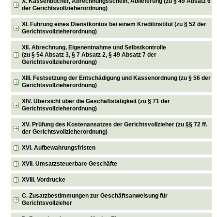
X. Kassenbücher, Abrechnungsschein, Ablieferung (zu § 49 Absatz 6
der Gerichtsvollzieherordnung)
XI. Führung eines Dienstkontos bei einem Kreditinstitut (zu § 52 der
Gerichtsvollzieherordnung)
XII. Abrechnung, Eigenentnahme und Selbstkontrolle
(zu § 54 Absatz 3, § 7 Absatz 2, § 49 Absatz 7 der
Gerichtsvollzieherordnung)
XIII. Festsetzung der Entschädigung und Kassenordnung (zu § 56 der
Gerichtsvollzieherordnung)
XIV. Übersicht über die Geschäftstätigkeit (zu § 71 der
Gerichtsvollzieherordnung)
XV. Prüfung des Kostenansatzes der Gerichtsvollzieher (zu §§ 72 ff.
der Gerichtsvollzieherordnung)
XVI. Aufbewahrungsfristen
XVII. Umsatzsteuerbare Geschäfte
XVIII. Vordrucke
C. Zusatzbestimmungen zur Geschäftsanweisung für
Gerichtsvollzieher