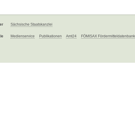
er
Sächsische Staatskanzlei
le
Medienservice
Publikationen
Amt24
FÖMISAX Fördermitteldatenbank