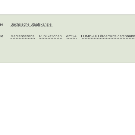
er
Sächsische Staatskanzlei
le
Medienservice
Publikationen
Amt24
FÖMISAX Fördermitteldatenbank