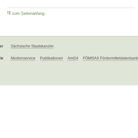
zum Seitenanfang
er
Sächsische Staatskanzlei
le
Medienservice
Publikationen
Amt24
FÖMISAX Fördermitteldatenbank