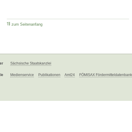
zum Seitenanfang
er
Sächsische Staatskanzlei
le
Medienservice
Publikationen
Amt24
FÖMISAX Fördermitteldatenbank