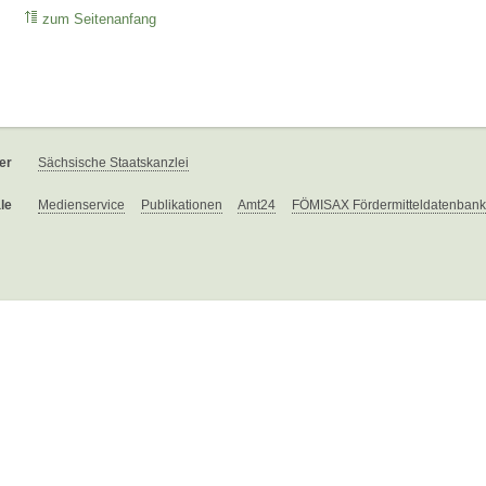
zum Seitenanfang
er
Sächsische Staatskanzlei
le
Medienservice
Publikationen
Amt24
FÖMISAX Fördermitteldatenbank