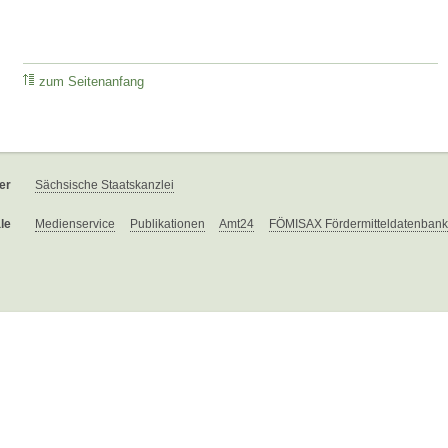
zum Seitenanfang
er
Sächsische Staatskanzlei
le
Medienservice
Publikationen
Amt24
FÖMISAX Fördermitteldatenbank