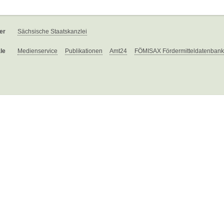
er
Sächsische Staatskanzlei
le
Medienservice
Publikationen
Amt24
FÖMISAX Fördermitteldatenbank