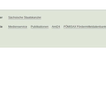
er
Sächsische Staatskanzlei
le
Medienservice
Publikationen
Amt24
FÖMISAX Fördermitteldatenbank