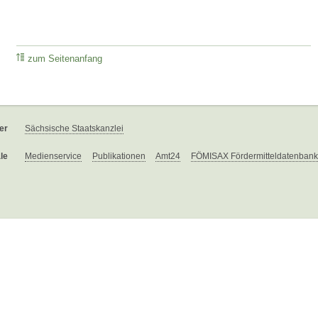
zum Seitenanfang
er
Sächsische Staatskanzlei
le
Medienservice
Publikationen
Amt24
FÖMISAX Fördermitteldatenbank