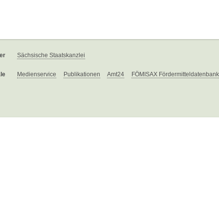
er
Sächsische Staatskanzlei
le
Medienservice
Publikationen
Amt24
FÖMISAX Fördermitteldatenbank