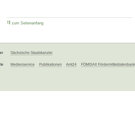
zum Seitenanfang
er
Sächsische Staatskanzlei
le
Medienservice
Publikationen
Amt24
FÖMISAX Fördermitteldatenbank